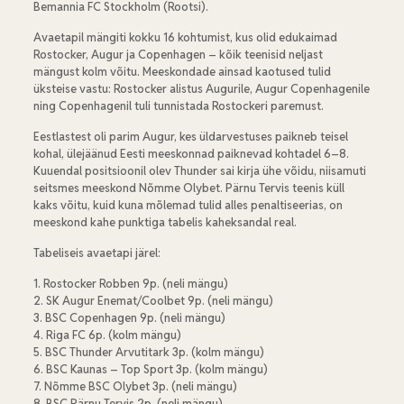
Bemannia FC Stockholm (Rootsi).
Avaetapil mängiti kokku 16 kohtumist, kus olid edukaimad
Rostocker, Augur ja Copenhagen – kõik teenisid neljast
mängust kolm võitu. Meeskondade ainsad kaotused tulid
üksteise vastu: Rostocker alistus Augurile, Augur Copenhagenile
ning Copenhagenil tuli tunnistada Rostockeri paremust.
Eestlastest oli parim Augur, kes üldarvestuses paikneb teisel
kohal, ülejäänud Eesti meeskonnad paiknevad kohtadel 6–8.
Kuuendal positsioonil olev Thunder sai kirja ühe võidu, niisamuti
seitsmes meeskond Nõmme Olybet. Pärnu Tervis teenis küll
kaks võitu, kuid kuna mõlemad tulid alles penaltiseerias, on
meeskond kahe punktiga tabelis kaheksandal real.
Tabeliseis avaetapi järel:
1. Rostocker Robben 9p. (neli mängu)
2. SK Augur Enemat/Coolbet 9p. (neli mängu)
3. BSC Copenhagen 9p. (neli mängu)
4. Riga FC 6p. (kolm mängu)
5. BSC Thunder Arvutitark 3p. (kolm mängu)
6. BSC Kaunas – Top Sport 3p. (kolm mängu)
7. Nõmme BSC Olybet 3p. (neli mängu)
8. BSC Pärnu Tervis 2p. (neli mängu)