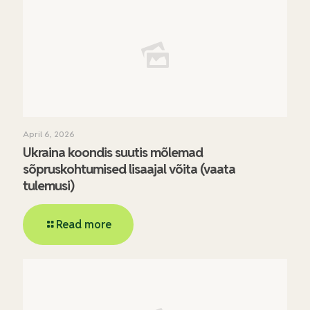
April 6, 2026
Ukraina koondis suutis mõlemad
sõpruskohtumised lisaajal võita (vaata
tulemusi)
Read more