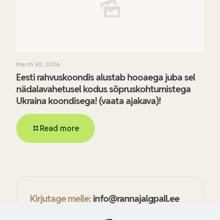
March 30, 2026
Eesti rahvuskoondis alustab hooaega juba sel
nädalavahetusel kodus sõpruskohtumistega
Ukraina koondisega! (vaata ajakava)!
Read more
Kirjutage meile:
info@rannajalgpall.ee