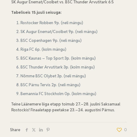
SK Augur Enemat/Coolbet vs. BSC Thunder Arvutitark 6:5
Tabeliseis 15.juuli seisuga:
Rostocker Robben 9p. (neli mängu)
SK Augur Enemat/Coolbet 9p. (neli mängu)
BSC Copenhagen 9p. (neli mängu)
Riga FC 6p. (kolm mängu)
BSC Kaunas – Top Sport 3p. (kolm mängu)
BSC Thunder Arvutitark 3p. (kolm mängu)
Nõmme BSC Olybet 3p. (neli mängu)
BSC Pärnu Tervis 2p. (neli mängu)
Bemannia FC Stockholm 0p. (kolm mängu)
Teine Läänemere liiga etapp toimub 27.–28. juulini Saksamaal
Rostockis! Finaaletapp peetakse 23.–24. augustini Pärnus.
Share
0