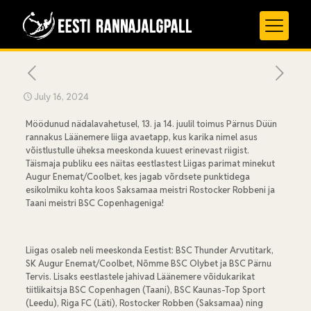
July 16, 2024
Möödunud nädalavahetusel, 13. ja 14. juulil toimus Pärnus Düün
rannakus Läänemere liiga avaetapp, kus karika nimel asus
võistlustulle üheksa meeskonda kuuest erinevast riigist.
Täismaja publiku ees näitas eestlastest Liigas parimat minekut
Augur Enemat/Coolbet, kes jagab võrdsete punktidega
esikolmiku kohta koos Saksamaa meistri Rostocker Robbeni ja
Taani meistri BSC Copenhageniga!
Liigas osaleb neli meeskonda Eestist: BSC Thunder Arvutitark,
SK Augur Enemat/Coolbet, Nõmme BSC Olybet ja BSC Pärnu
Tervis. Lisaks eestlastele jahivad Läänemere võidukarikat
tiitlikaitsja BSC Copenhagen (Taani), BSC Kaunas-Top Sport
(Leedu), Riga FC (Läti), Rostocker Robben (Saksamaa) ning